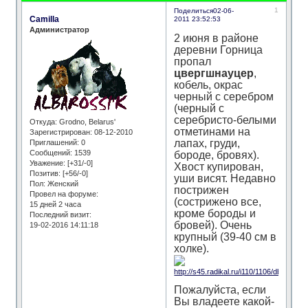
1
Поделиться
02-06-
Camilla
2011 23:52:53
Администратор
2 июня в районе
деревни Горница
пропал
цвергшнауцер
,
кобель, окрас
черный с серебром
(черный с
серебристо-белыми
Откуда:
Grodno, Belarus'
отметинами на
Зарегистрирован
: 08-12-2010
лапах, груди,
Приглашений:
0
Сообщений:
1539
бороде, бровях).
Уважение:
[+31/-0]
Хвост купирован,
Позитив:
[+56/-0]
уши висят. Недавно
Пол:
Женский
пострижен
Провел на форуме:
(сострижено все,
15 дней 2 часа
кроме бороды и
Последний визит:
бровей). Очень
19-02-2016 14:11:18
крупный (39-40 см в
холке).
Пожалуйста, если
Вы владеете какой-