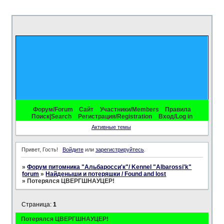
Форум/Forum
Сайт
Участники/Members
Правила
Поиск|Search
Регистрация/Registration
Вход/Log in
Активные темы
Привет, Гость!
Войдите
или
зарегистрируйтесь
.
»
Форум питомника "Альбаросси'к"/ Kennel "Albarossi'k"
forum
»
Найденыши и потеряшки / Found and lost
»
Потерялся ЦВЕРГШНАУЦЕР!
Страница:
1
Потерялся ЦВЕРГШНАУЦЕР!